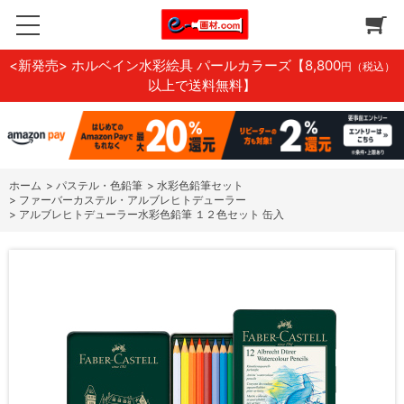
<新発売> ホルベイン水彩絵具 パールカラーズ
【8,800
円（税込）
以上で送料無料】
ホーム
>
パステル・色鉛筆
>
水彩色鉛筆セット
>
ファーバーカステル・アルブレヒトデューラー
>
アルブレヒトデューラー水彩色鉛筆 １２色セット 缶入