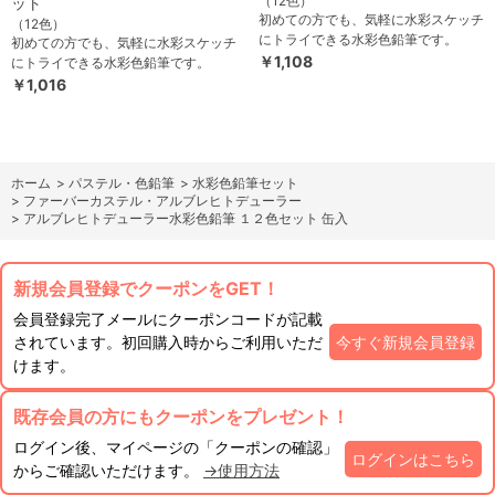
（12色）
ット
初めての方でも、気軽に水彩スケッチ
（12色）
にトライできる水彩色鉛筆です。
初めての方でも、気軽に水彩スケッチ
￥1,108
にトライできる水彩色鉛筆です。
￥1,016
ホーム
>
パステル・色鉛筆
>
水彩色鉛筆セット
>
ファーバーカステル・アルブレヒトデューラー
>
アルブレヒトデューラー水彩色鉛筆 １２色セット 缶入
新規会員登録でクーポンをGET！
会員登録完了メールにクーポンコードが記載
されています。初回購入時からご利用いただ
今すぐ新規会員登録
けます。
既存会員の方にもクーポンをプレゼント！
ログイン後、マイページの「クーポンの確認」
ログインはこちら
からご確認いただけます。
→使用方法