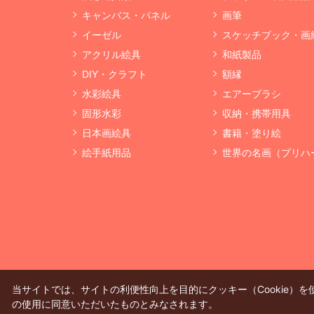
キャンバス・パネル
画筆
イーゼル
スケッチブック・画
アクリル絵具
和紙製品
DIY・クラフト
額縁
水彩絵具
エアーブラシ
固形水彩
収納・携帯用具
日本画絵具
書籍・塗り絵
絵手紙用品
世界の名画（プリハ
当サイトでは、サイトの利便性向上を目的にクッキー（Cookie）
の使用に同意いただいたものとみなされます。