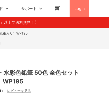
ド
サポート
Login
以上で送料無料！】
込）
紙箱入り）WP195
5
水彩色鉛筆 50色 全色セット
WP195
1）
レビューを見る