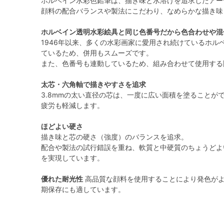
ホルベイン水彩色鉛筆は、描き味と水溶けを追求したアー
顔料の配合バランスや製法にこだわり、なめらかな描き味
ホルベイン透明水彩絵具と同じ色番号だから色合わせや混
1946年以来、多くの水彩画家に愛用され続けているホル
ているため、併用もスムーズです。
また、色番号も連動しているため、組み合わせて使用する
太芯・六角軸で描きやすさを追求
3.8mmの太い直径の芯は、一度に広い面積を塗ることがで
疲労も軽減します。
ほどよい硬さ
描き味と芯の硬さ（強度）のバランスを追求。
配合や製法の試行錯誤を重ね、軟質と中硬質のちょうどよ
を実現しています。
優れた耐光性
高品質な顔料を使用することにより発色がよ
期保存にも適しています。