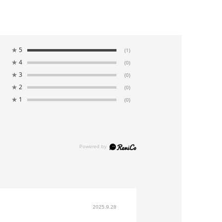
★
5
(1)
★
4
(0)
★
3
(0)
★
2
(0)
★
1
(0)
2025.9.28