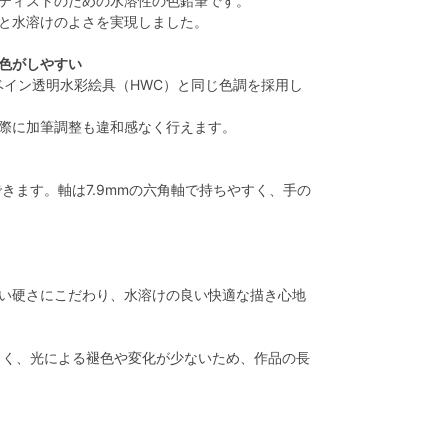
ティストのための水溶性の色鉛筆です。
と水溶けのよさを実現しました。
色がしやすい
ベイン透明水彩絵具（HWC）と同じ色調を採用し
際に加筆調整も違和感なく行えます。
きます。軸は7.9mmの六角軸で持ちやすく、手の
い硬さにこだわり、水溶けの良い快適な描き心地
く、光による褪色や変化が少ないため、作品の長