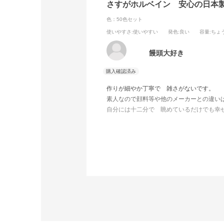
さすがホルベイン 安心の日
色：50色セット
使いやすさ
:使いやすい
発色
:良い
容量
:ちょ
饅頭大好き
作りが細やか丁寧で 雑さがないです。
素人なので顔料等や他のメーカーとの違い
自分には十二分で 眺めているだけでも幸
これから色々と活用しながら楽しみます。
梱包もしっかり丁寧でした。
迅速な対応ありがとうございました。
また機会がありましたらよろしくお願いい