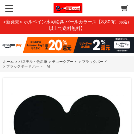
<新発売> ホルベイン水彩絵具 パールカラーズ
【8,800
円（税込）
以上で送料無料】
ホーム
>
パステル・色鉛筆
>
チョークアート
>
ブラックボード
>
ブラックボード ハート M