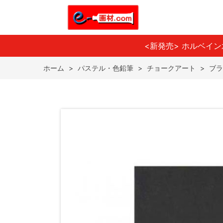
<新発売> ホルベイ
ホーム
>
パステル・色鉛筆
>
チョークアート
>
ブラ