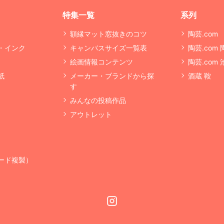
特集一覧
系列
額縁マット窓抜きのコツ
陶芸.com
・インク
キャンバスサイズ一覧表
陶芸.com
絵画情報コンテンツ
陶芸.com
紙
メーカー・ブランドから探
酒蔵 鞍
す
みんなの投稿作品
アウトレット
ード複製）
Instagram