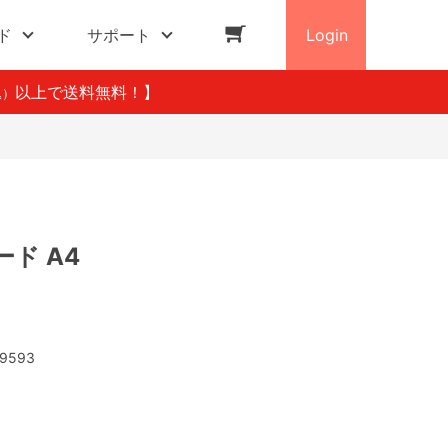
ド
サポート
Login
以上で送料無料！】
込）
ド A4
9593