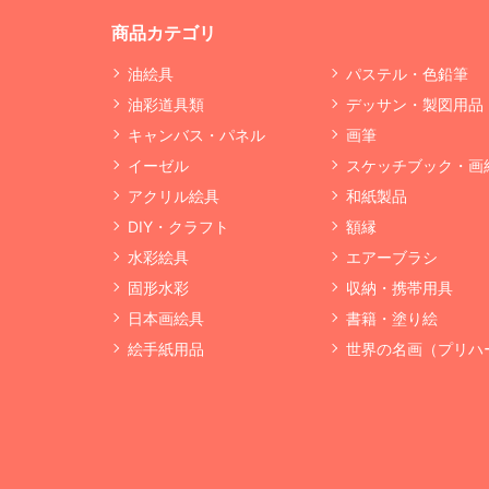
商品カテゴリ
油絵具
パステル・色鉛筆
油彩道具類
デッサン・製図用品
キャンバス・パネル
画筆
イーゼル
スケッチブック・画
アクリル絵具
和紙製品
DIY・クラフト
額縁
水彩絵具
エアーブラシ
固形水彩
収納・携帯用具
日本画絵具
書籍・塗り絵
絵手紙用品
世界の名画（プリハ