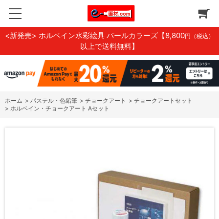
<新発売> ホルベイン水彩絵具 パールカラーズ
【8,800
円（税込）
以上で送料無料】
ホーム
>
パステル・色鉛筆
>
チョークアート
>
チョークアートセット
>
ホルベイン・チョークアート Aセット