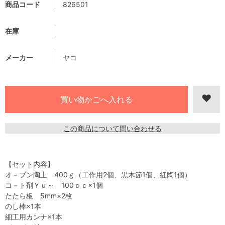
商品コード
826501
在庫
メーカー
ヤコ
この商品について問い合わせる
【セット内容】
オ－ブン陶土 400ｇ（工作用2個、黒木節1個、紅陶1個）
コ－ト剤Ｙｕ～ 100ｃｃ×1個
たたら板 5mm×2枚
のし棒×1本
細工用カンナ×1本