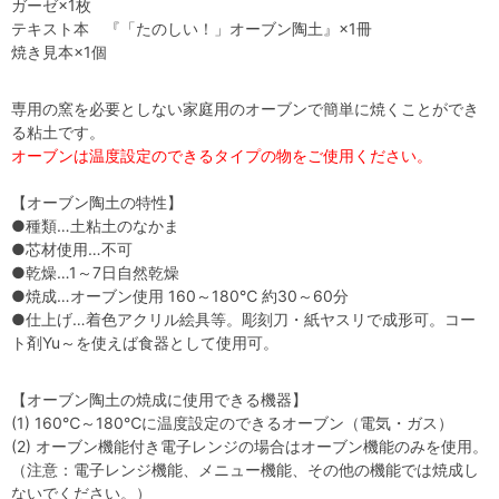
ガーゼ×1枚
テキスト本 『「たのしい！」オーブン陶土』×1冊
焼き見本×1個
専用の窯を必要としない家庭用のオーブンで簡単に焼くことができ
る粘土です。
オーブンは温度設定のできるタイプの物をご使用ください。
【オーブン陶土の特性】
●種類…土粘土のなかま
●芯材使用…不可
●乾燥…1～7日自然乾燥
●焼成…オーブン使用 160～180℃ 約30～60分
●仕上げ…着色アクリル絵具等。彫刻刀・紙ヤスリで成形可。コー
ト剤Yu～を使えば食器として使用可。
【オーブン陶土の焼成に使用できる機器】
(1) 160℃～180℃に温度設定のできるオーブン（電気・ガス）
(2) オーブン機能付き電子レンジの場合はオーブン機能のみを使用。
（注意：電子レンジ機能、メニュー機能、その他の機能では焼成し
ないでください。）