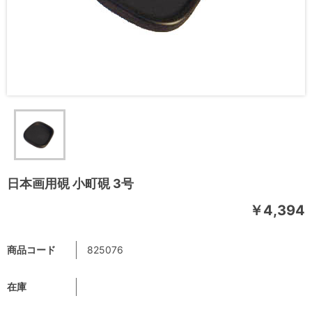
日本画用硯 小町硯 3号
￥4,394
商品コード
825076
在庫