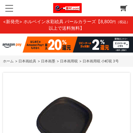
<新発売> ホルベイン水彩絵具 パールカラーズ
【8,800
円（税込）
以上で送料無料】
ホーム
>
日本画絵具
>
日本画墨
>
日本画用硯
>
日本画用硯 小町硯 3号