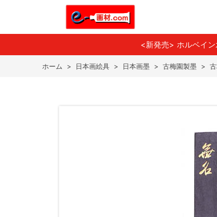
<新発売> ホルベイ
ホーム
>
日本画絵具
>
日本画墨
>
古梅園製墨
>
古