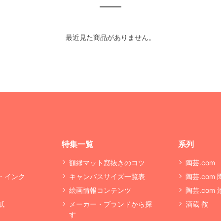
最近見た商品がありません。
特集一覧
系列
額縁マット窓抜きのコツ
陶芸.com
・インク
キャンバスサイズ一覧表
陶芸.com
絵画情報コンテンツ
陶芸.com
紙
メーカー・ブランドから探
酒蔵 鞍
す