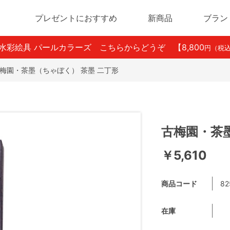
プレゼントにおすすめ
新商品
ブラン
ン水彩絵具 パールカラーズ こちらからどうぞ
【8,800
円（税
梅園・茶墨（ちゃぼく） 茶墨 二丁形
古梅園・茶墨
￥5,610
商品コード
82
在庫