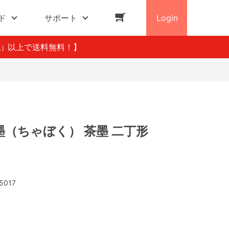
ド
サポート
Login
以上で送料無料！】
込）
（ちゃぼく） 茶墨 二丁形
5017