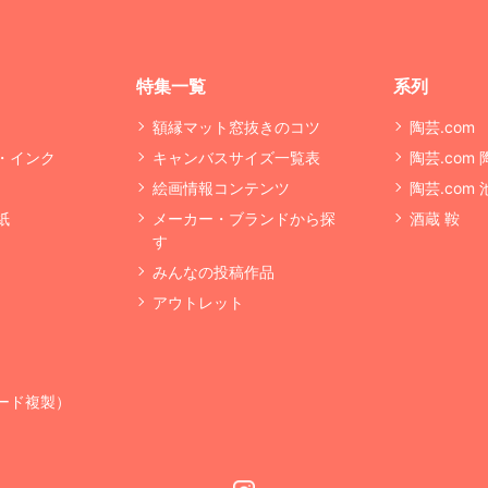
特集一覧
系列
額縁マット窓抜きのコツ
陶芸.com
・インク
キャンバスサイズ一覧表
陶芸.com
絵画情報コンテンツ
陶芸.com
紙
メーカー・ブランドから探
酒蔵 鞍
す
みんなの投稿作品
アウトレット
ード複製）
Instagram