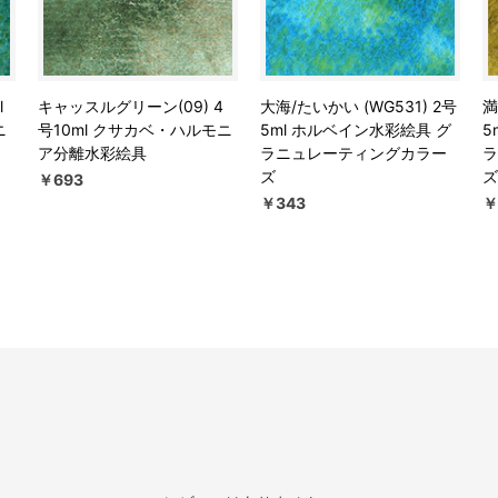
l
キャッスルグリーン(09) 4
大海/たいかい (WG531) 2号
満
ニ
号10ml クサカベ・ハルモニ
5ml ホルベイン水彩絵具 グ
5
ア分離水彩絵具
ラニュレーティングカラー
ラ
ズ
ズ
￥693
￥343
￥