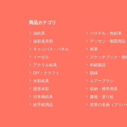
商品カテゴリ
油絵具
パステル・色鉛筆
油彩道具類
デッサン・製図用品
キャンバス・パネル
画筆
イーゼル
スケッチブック・画
アクリル絵具
和紙製品
DIY・クラフト
額縁
水彩絵具
エアーブラシ
固形水彩
収納・携帯用具
日本画絵具
書籍・塗り絵
絵手紙用品
世界の名画（プリハ