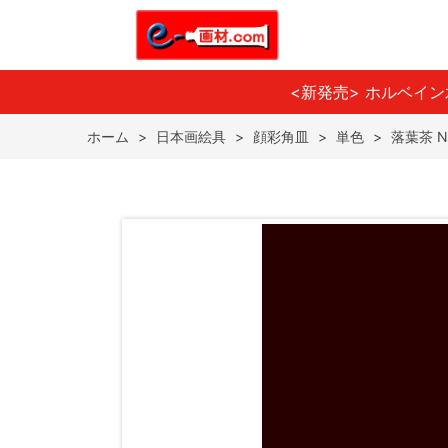
<新発売> ホルベイ
ホーム
>
日本画絵具
>
顔彩角皿
>
単色
>
落葉茶 N