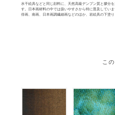
水干絵具などと同じ顔料に、天然高級デンプン質と膠分を
す。日本画材料の中では扱いやすさから特に普及していま
俳画、南画、日本画調繊細画などのほか、岩絵具の下塗り
こ