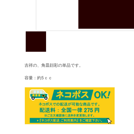
吉祥の、角皿顔彩の単品です。
容量：約5ｃｃ