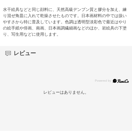
水干絵具などと同じ顔料に、天然高級デンプン質と膠分を加え、練
り混ぜ角皿に入れて乾燥させたものです。日本画材料の中では扱い
やすさから特に普及しています。色調は透明型淡彩色で最近はやり
の絵手紙や俳画、南画、日本画調繊細画などのほか、岩絵具の下塗
り、写生用などに使用します。
レビュー
レビューはありません。