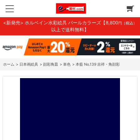
<新発売> ホルベイン水彩絵具 パールカラーズ
【8,800
円（税込）
以上で送料無料】
ホーム
>
日本画絵具
>
顔彩角皿
>
単色
>
本藍 No.139 吉祥・角顔彩