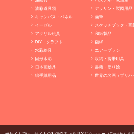
油彩道具類
デッサン・製図用品
キャンバス・パネル
画筆
イーゼル
スケッチブック・画
アクリル絵具
和紙製品
DIY・クラフト
額縁
水彩絵具
エアーブラシ
固形水彩
収納・携帯用具
日本画絵具
書籍・塗り絵
絵手紙用品
世界の名画（プリハ
当サイトでは、サイトの利便性向上を目的にクッキー（Cookie）