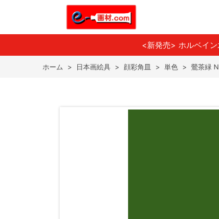
<新発売> ホルベイ
ホーム
>
日本画絵具
>
顔彩角皿
>
単色
>
鶯茶緑 N