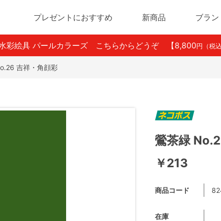
プレゼントにおすすめ
新商品
ブラン
ン水彩絵具 パールカラーズ こちらからどうぞ
【8,800
円（税
o.26 吉祥・角顔彩
鶯茶緑 No.
￥213
商品コード
82
在庫