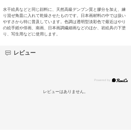
水干絵具などと同じ顔料に、天然高級デンプン質と膠分を加え、練
り混ぜ角皿に入れて乾燥させたものです。日本画材料の中では扱い
やすさから特に普及しています。色調は透明型淡彩色で最近はやり
の絵手紙や俳画、南画、日本画調繊細画などのほか、岩絵具の下塗
り、写生用などに使用します。
レビュー
レビューはありません。