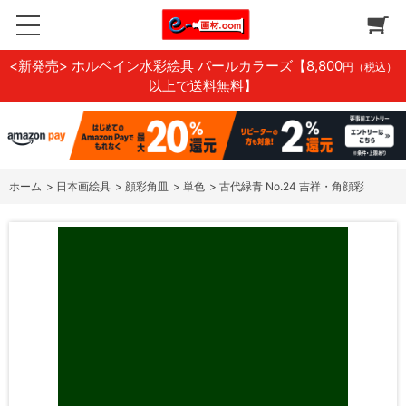
<新発売> ホルベイン水彩絵具 パールカラーズ
【8,800
円（税込）
以上で送料無料】
ホーム
>
日本画絵具
>
顔彩角皿
>
単色
>
古代緑青 No.24 吉祥・角顔彩