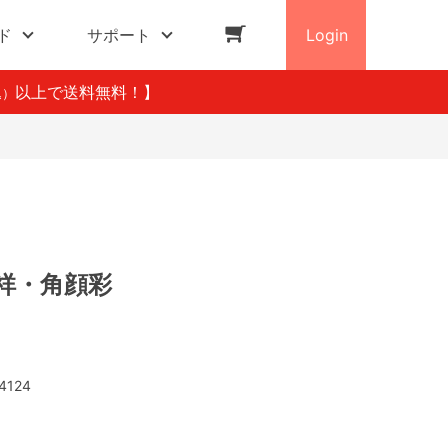
ド
サポート
Login
以上で送料無料！】
込）
 吉祥・角顔彩
4124