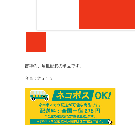
吉祥の、角皿顔彩の単品です。
容量：約5ｃｃ