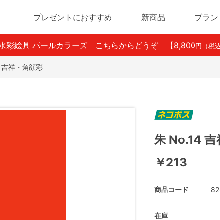
プレゼントにおすすめ
新商品
ブラン
ン水彩絵具 パールカラーズ こちらからどうぞ
【8,800
円（税
14 吉祥・角顔彩
朱 No.14
￥213
商品コード
82
在庫