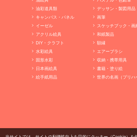
油彩道具類
デッサン・製図用品
キャンバス・パネル
画筆
イーゼル
スケッチブック・画
アクリル絵具
和紙製品
DIY・クラフト
額縁
水彩絵具
エアーブラシ
固形水彩
収納・携帯用具
日本画絵具
書籍・塗り絵
絵手紙用品
世界の名画（プリハ
当サイトでは、サイトの利便性向上を目的にクッキー（Cookie）