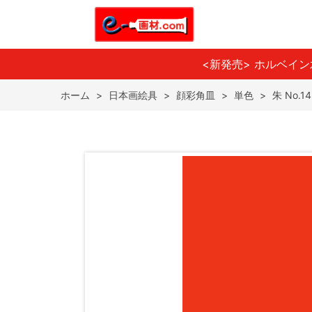
<新発売> ホルベイ
ホーム
>
日本画絵具
>
顔彩角皿
>
単色
>
朱 No.