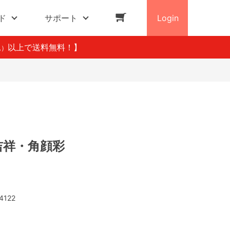
ド
サポート
Login
以上で送料無料！】
込）
 吉祥・角顔彩
4122