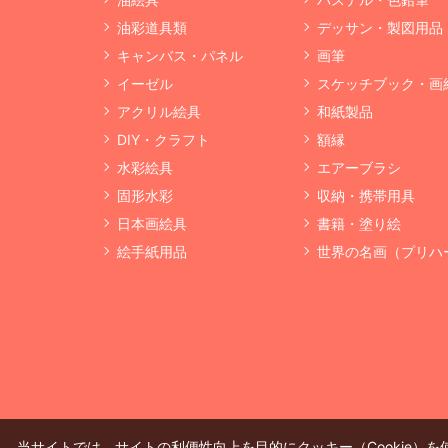
油彩道具類
デッサン・製図用品
キャンバス・パネル
画筆
イーゼル
スケッチブック・画
アクリル絵具
和紙製品
DIY・クラフト
額縁
水彩絵具
エアーブラシ
固形水彩
収納・携帯用具
日本画絵具
書籍・塗り絵
絵手紙用品
世界の名画（プリハ
当サイトでは、サイトの利便性向上を目的にクッキー（Cookie）