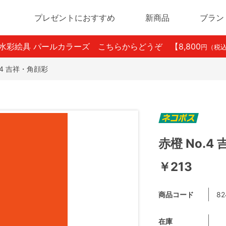
プレゼントにおすすめ
新商品
ブラン
ン水彩絵具 パールカラーズ こちらからどうぞ
【8,800
円（税
.4 吉祥・角顔彩
赤橙 No.4
￥213
商品コード
82
在庫