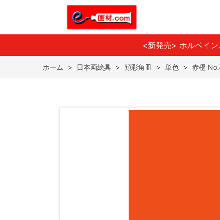
<新発売> ホルベイ
ホーム
>
日本画絵具
>
顔彩角皿
>
単色
>
赤橙 No