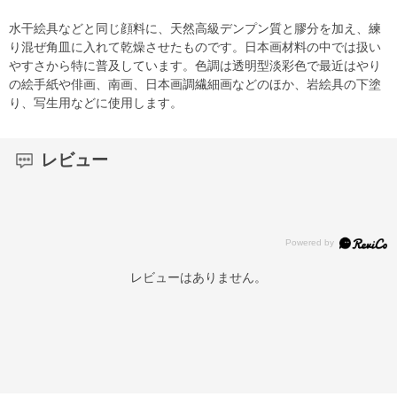
水干絵具などと同じ顔料に、天然高級デンプン質と膠分を加え、練
り混ぜ角皿に入れて乾燥させたものです。日本画材料の中では扱い
やすさから特に普及しています。色調は透明型淡彩色で最近はやり
の絵手紙や俳画、南画、日本画調繊細画などのほか、岩絵具の下塗
り、写生用などに使用します。
レビュー
レビューはありません。