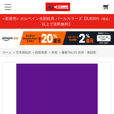
<新発売> ホルベイン水彩絵具 パールカラーズ
【8,800
円（税込）
以上で送料無料】
ホーム
>
日本画絵具
>
顔彩角皿
>
単色
>
藤紫 No.53 吉祥・角顔彩