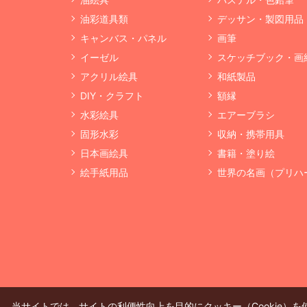
油彩道具類
デッサン・製図用品
キャンバス・パネル
画筆
イーゼル
スケッチブック・画
アクリル絵具
和紙製品
DIY・クラフト
額縁
水彩絵具
エアーブラシ
固形水彩
収納・携帯用具
日本画絵具
書籍・塗り絵
絵手紙用品
世界の名画（プリハ
当サイトでは、サイトの利便性向上を目的にクッキー（Cookie）