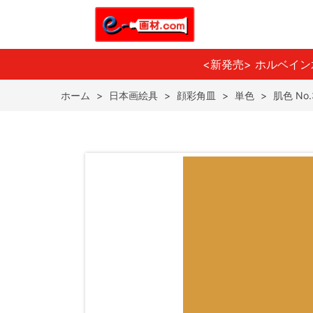
<新発売> ホルベイ
ホーム
>
日本画絵具
>
顔彩角皿
>
単色
>
肌色 No