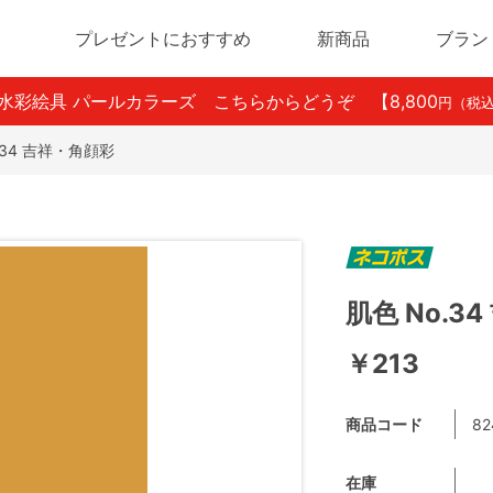
プレゼントにおすすめ
新商品
ブラン
ン水彩絵具 パールカラーズ こちらからどうぞ
【8,800
円（税
.34 吉祥・角顔彩
肌色 No.3
￥213
商品コード
82
在庫