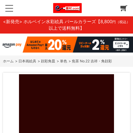
<新発売> ホルベイン水彩絵具 パールカラーズ
【8,800
円（税込）
以上で送料無料】
ホーム
>
日本画絵具
>
顔彩角皿
>
単色
>
焦茶 No.22 吉祥・角顔彩