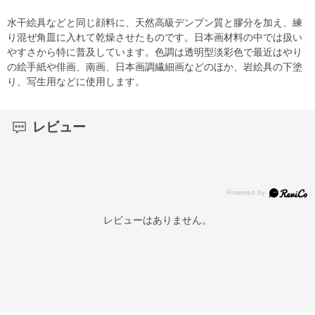
水干絵具などと同じ顔料に、天然高級デンプン質と膠分を加え、練
り混ぜ角皿に入れて乾燥させたものです。日本画材料の中では扱い
やすさから特に普及しています。色調は透明型淡彩色で最近はやり
の絵手紙や俳画、南画、日本画調繊細画などのほか、岩絵具の下塗
り、写生用などに使用します。
レビュー
レビューはありません。