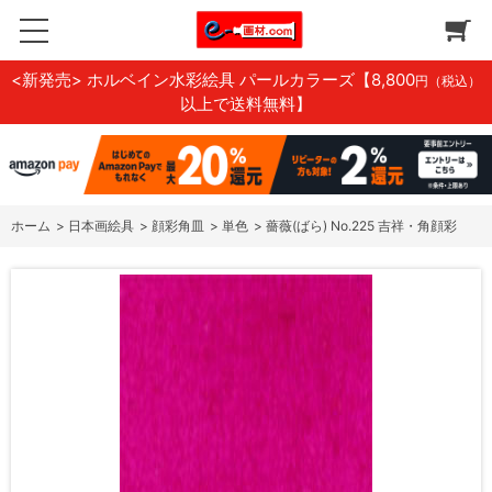
<新発売> ホルベイン水彩絵具 パールカラーズ
【8,800
円（税込）
以上で送料無料】
ホーム
>
日本画絵具
>
顔彩角皿
>
単色
>
薔薇(ばら) No.225 吉祥・角顔彩