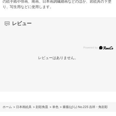
の絵手紙や俳画、南画、日本画調繊細画などのほか、岩絵具の下塗
り、写生用などに使用します。
レビュー
レビューはありません。
ホーム
>
日本画絵具
>
顔彩角皿
>
単色
>
薔薇(ばら) No.225 吉祥・角顔彩