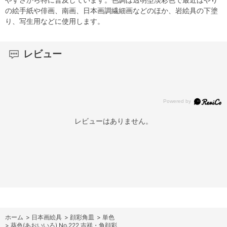
の絵手紙や俳画、南画、日本画調繊細画などのほか、岩絵具の下塗
り、写生用などに使用します。
レビュー
レビューはありません。
ホーム
>
日本画絵具
>
顔彩角皿
>
単色
>
葵色(あおいいろ) No.222 吉祥・角顔彩