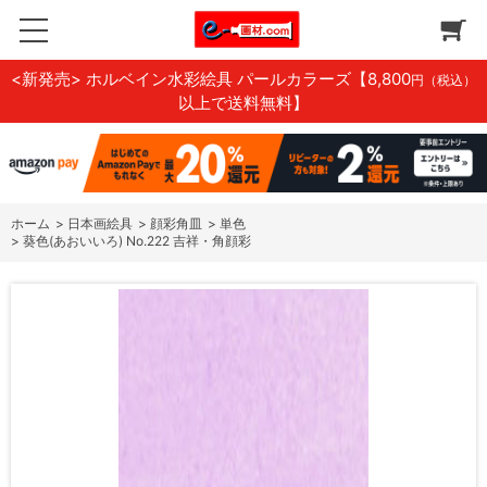
<新発売> ホルベイン水彩絵具 パールカラーズ
【8,800
円（税込）
以上で送料無料】
ホーム
>
日本画絵具
>
顔彩角皿
>
単色
>
葵色(あおいいろ) No.222 吉祥・角顔彩