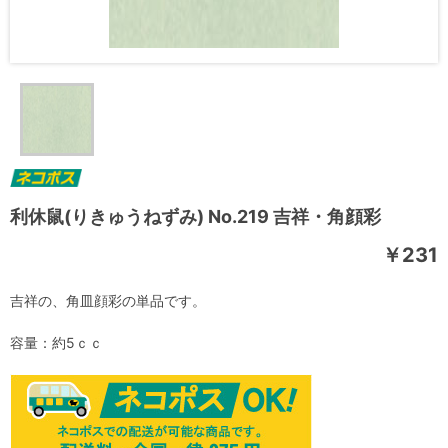
利休鼠(りきゅうねずみ) No.219 吉祥・角顔彩
￥231
吉祥の、角皿顔彩の単品です。
容量：約5ｃｃ