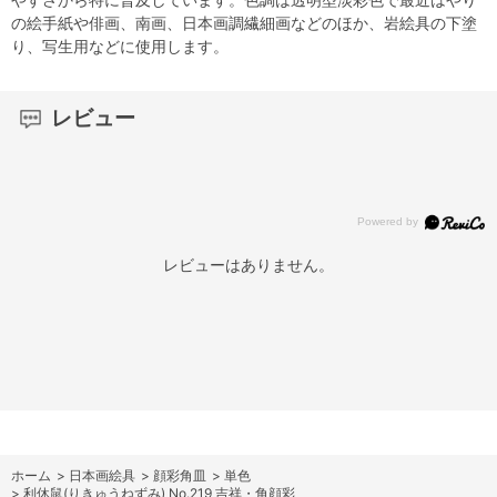
の絵手紙や俳画、南画、日本画調繊細画などのほか、岩絵具の下塗
り、写生用などに使用します。
レビュー
レビューはありません。
ホーム
>
日本画絵具
>
顔彩角皿
>
単色
>
利休鼠(りきゅうねずみ) No.219 吉祥・角顔彩