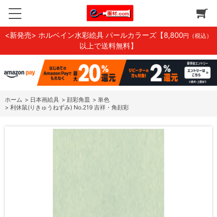
<新発売> ホルベイン水彩絵具 パールカラーズ
【8,800
円（税込）
以上で送料無料】
ホーム
>
日本画絵具
>
顔彩角皿
>
単色
>
利休鼠(りきゅうねずみ) No.219 吉祥・角顔彩