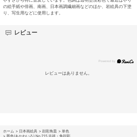
の絵手紙や俳画、南画、日本画調繊細画などのほか、岩絵具の下塗
り、写生用などに使用します。
レビュー
レビューはありません。
ホーム
>
日本画絵具
>
顔彩角皿
>
単色
>
茜色(あかねいろ) No.215 吉祥・角顔彩