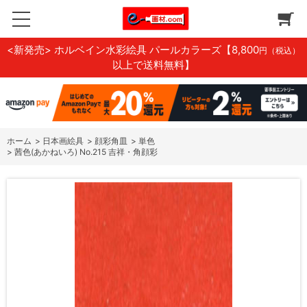
<新発売> ホルベイン水彩絵具 パールカラーズ
【8,800
円（税込）
以上で送料無料】
ホーム
>
日本画絵具
>
顔彩角皿
>
単色
>
茜色(あかねいろ) No.215 吉祥・角顔彩