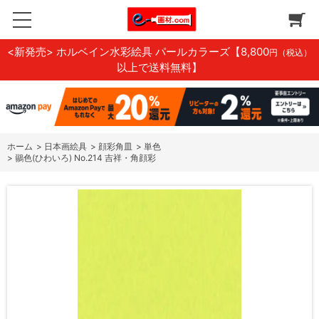
<新発売> ホルベイン水彩絵具 パールカラーズ
【8,800
円（税込）
以上で送料無料】
ホーム
>
日本画絵具
>
顔彩角皿
>
単色
>
鶸色(ひわいろ) No.214 吉祥・角顔彩