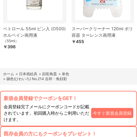
ペトロール 55ml ビン入 (O500)
スーパークリーナー 120ml ポリ
ホルベイン画用液
容器 ターレンス画用液
（55ml）
￥455
￥396
ホーム
>
日本画絵具
>
顔彩角皿
>
単色
>
鶸色(ひわいろ) No.214 吉祥・角顔彩
新規会員登録でクーポンをGET！
会員登録完了メールにクーポンコードが記載
されています。初回購入時からご利用いただ
今すぐ新規会員登録
けます。
既存会員の方にもクーポンをプレゼント！