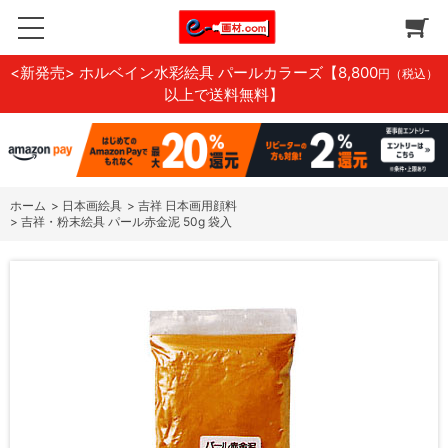
<新発売> ホルベイン水彩絵具 パールカラーズ
【8,800
円（税込）
以上で送料無料】
ホーム
>
日本画絵具
>
吉祥 日本画用顔料
>
吉祥・粉末絵具 パール赤金泥 50g 袋入