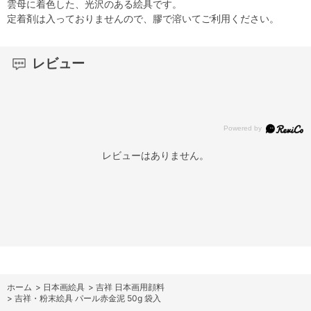
雲母に着色した、光沢のある絵具です。
定着剤は入っておりませんので、膠で溶いてご利用ください。
レビュー
レビューはありません。
ホーム
>
日本画絵具
>
吉祥 日本画用顔料
>
吉祥・粉末絵具 パール赤金泥 50g 袋入