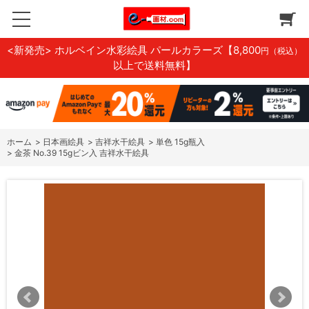
<新発売> ホルベイン水彩絵具 パールカラーズ
【8,800
円（税込）
以上で送料無料】
ホーム
>
日本画絵具
>
吉祥水干絵具
>
単色 15g瓶入
>
金茶 No.39 15gビン入 吉祥水干絵具