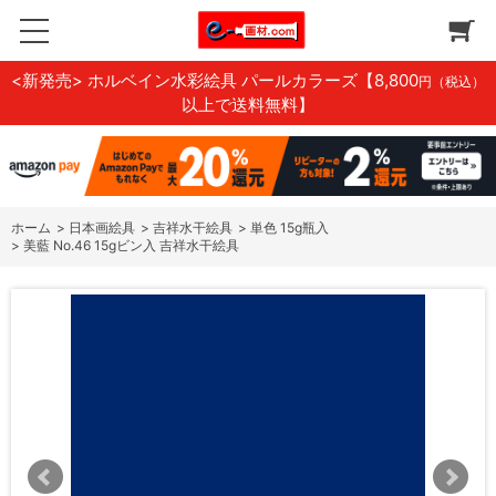
<新発売> ホルベイン水彩絵具 パールカラーズ
【8,800
円（税込）
以上で送料無料】
ホーム
>
日本画絵具
>
吉祥水干絵具
>
単色 15g瓶入
>
美藍 No.46 15gビン入 吉祥水干絵具