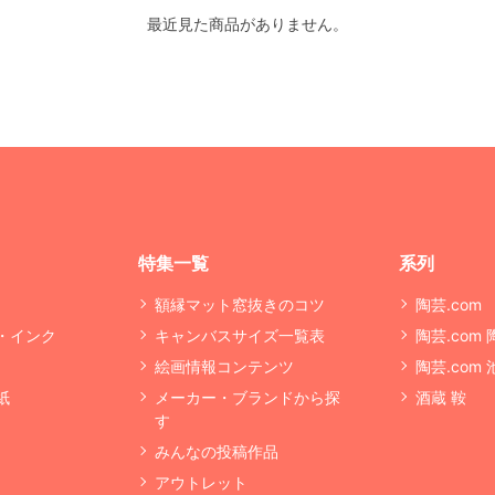
最近見た商品がありません。
特集一覧
系列
額縁マット窓抜きのコツ
陶芸.com
・インク
キャンバスサイズ一覧表
陶芸.com
絵画情報コンテンツ
陶芸.com
紙
メーカー・ブランドから探
酒蔵 鞍
す
みんなの投稿作品
アウトレット