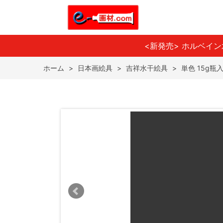
<新発売> ホルベイ
ホーム
>
日本画絵具
>
吉祥水干絵具
>
単色 15g瓶