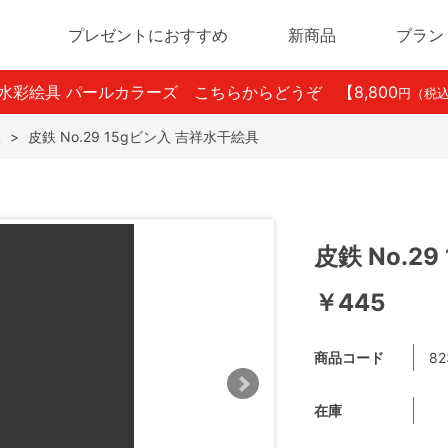
プレゼントにおすすめ
新商品
ブラン
ン水彩絵具 パールカラーズ こちらからどうぞ
【8,800
円（税
入
>
皮鉄 No.29 15gビン入 吉祥水干絵具
皮鉄 No.2
￥445
商品コード
82
在庫