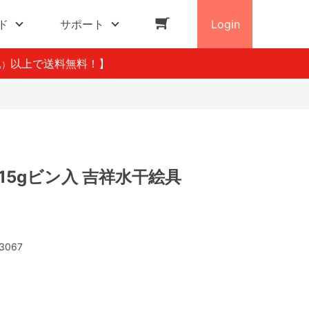
ド
サポート
Login
以上で送料無料！】
込）
9 15gビン入 吉祥水干絵具
3067