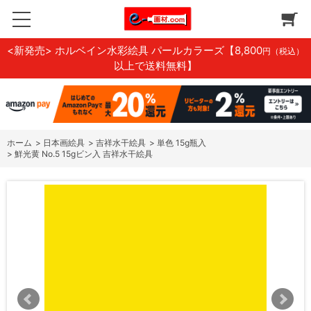
<新発売> ホルベイン水彩絵具 パールカラーズ
【8,800
円（税込）
以上で送料無料】
ホーム
>
日本画絵具
>
吉祥水干絵具
>
単色 15g瓶入
>
鮮光黄 No.5 15gビン入 吉祥水干絵具