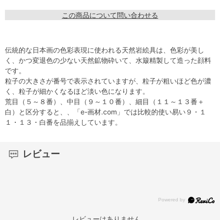
この商品について問い合わせる
伝統的な日本画の色彩表現に使われる天然岩絵具は、色彩が美し
く、かつ変退色の少ない天然鉱物砕いて、水簸精製して造った顔料
です。
粒子の大きさが番号で表示されていますが、粒子が粗いほど色が濃
く、粒子が細かくなるほど淡い色になります。
荒目（５～８番）、中目（９～１０番）、細目（１１～１３番＋
白）と区分すると、、「e-画材.com」では比較的使い易い９・１
１・１３・白番を品揃えしています。
レビュー
レビューはありません。