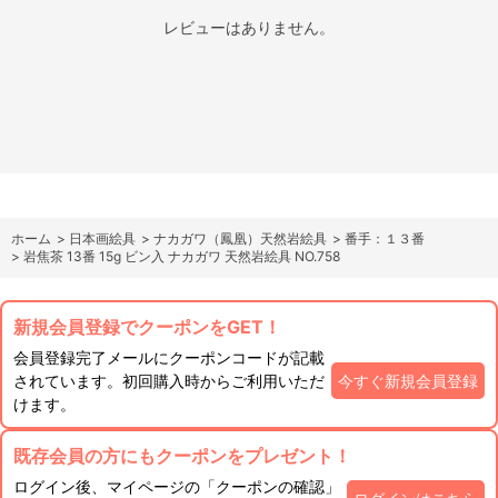
レビューはありません。
ホーム
>
日本画絵具
>
ナカガワ（鳳凰）天然岩絵具
>
番手：１３番
>
岩焦茶 13番 15g ビン入 ナカガワ 天然岩絵具 NO.758
新規会員登録でクーポンをGET！
会員登録完了メールにクーポンコードが記載
されています。初回購入時からご利用いただ
今すぐ新規会員登録
けます。
既存会員の方にもクーポンをプレゼント！
ログイン後、マイページの「クーポンの確認」