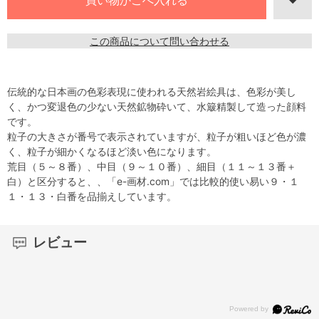
この商品について問い合わせる
伝統的な日本画の色彩表現に使われる天然岩絵具は、色彩が美し
く、かつ変退色の少ない天然鉱物砕いて、水簸精製して造った顔料
です。
粒子の大きさが番号で表示されていますが、粒子が粗いほど色が濃
く、粒子が細かくなるほど淡い色になります。
荒目（５～８番）、中目（９～１０番）、細目（１１～１３番＋
白）と区分すると、、「e-画材.com」では比較的使い易い９・１
１・１３・白番を品揃えしています。
レビュー