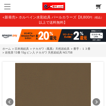
<新発売> ホルベイン水彩絵具 パールカラーズ
【8,800
円（税込）
以上で送料無料】
ホーム
>
日本画絵具
>
ナカガワ（鳳凰）天然岩絵具
>
番手：１３番
>
岩焦茶 13番 15g ビン入 ナカガワ 天然岩絵具 NO.758