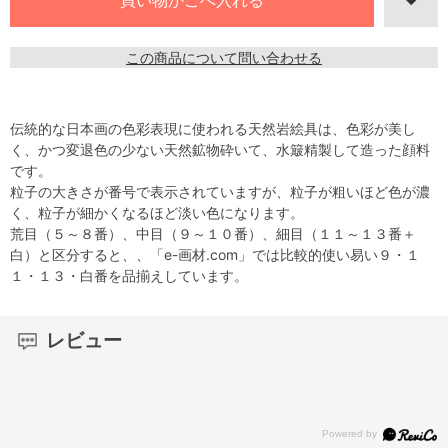
この商品について問い合わせる
伝統的な日本画の色彩表現に使われる天然岩絵具は、色彩が美し
く、かつ変退色の少ない天然鉱物砕いて、水簸精製して造った顔料
です。
粒子の大きさが番号で表示されていますが、粒子が粗いほど色が濃
く、粒子が細かくなるほど淡い色になります。
荒目（５～８番）、中目（９～１０番）、細目（１１～１３番＋
白）と区分すると、、「e-画材.com」では比較的使い易い９・１
１・１３・白番を品揃えしています。
レビュー