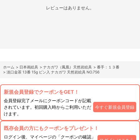
レビューはありません。
ホーム
>
日本画絵具
>
ナカガワ（鳳凰）天然岩絵具
>
番手：１３番
>
淡口金茶 13番 15g ビン入 ナカガワ 天然岩絵具 NO.756
新規会員登録でクーポンをGET！
会員登録完了メールにクーポンコードが記載
されています。初回購入時からご利用いただ
今すぐ新規会員登録
けます。
既存会員の方にもクーポンをプレゼント！
ログイン後、マイページの「クーポンの確認」