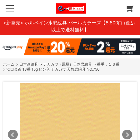
<新発売> ホルベイン水彩絵具 パールカラーズ
【8,800
円（税込）
以上で送料無料】
ホーム
>
日本画絵具
>
ナカガワ（鳳凰）天然岩絵具
>
番手：１３番
>
淡口金茶 13番 15g ビン入 ナカガワ 天然岩絵具 NO.756