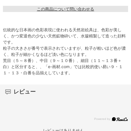
この商品について問い合わせる
伝統的な日本画の色彩表現に使われる天然岩絵具は、色彩が美し
く、かつ変退色の少ない天然鉱物砕いて、水簸精製して造った顔料
です。
粒子の大きさが番号で表示されていますが、粒子が粗いほど色が濃
く、粒子が細かくなるほど淡い色になります。
荒目（５～８番）、中目（９～１０番）、細目（１１～１３番＋
白）と区分すると、、「e-画材.com」では比較的使い易い９・１
１・１３・白番を品揃えしています。
レビュー
レビューはありません。