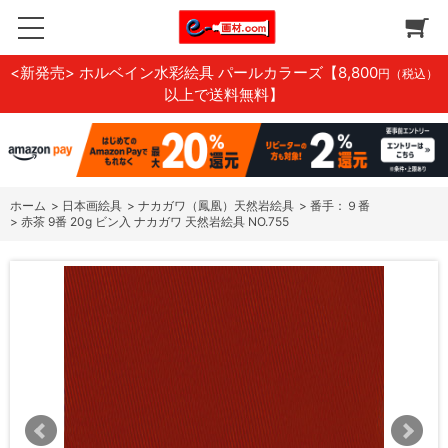
<新発売> ホルベイン水彩絵具 パールカラーズ
【8,800
円（税込）
以上で送料無料】
ホーム
>
日本画絵具
>
ナカガワ（鳳凰）天然岩絵具
>
番手：９番
>
赤茶 9番 20g ビン入 ナカガワ 天然岩絵具 NO.755