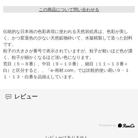
この商品について問い合わせる
伝統的な日本画の色彩表現に使われる天然岩絵具は、色彩が美し
く、かつ変退色の少ない天然鉱物砕いて、水簸精製して造った顔料
です。
粒子の大きさが番号で表示されていますが、粒子が粗いほど色が濃
く、粒子が細かくなるほど淡い色になります。
荒目（５～８番）、中目（９～１０番）、細目（１１～１３番＋
白）と区分すると、、「e-画材.com」では比較的使い易い９・１
１・１３・白番を品揃えしています。
レビュー
レビューはありません。