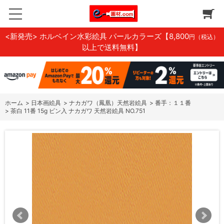
<新発売> ホルベイン水彩絵具 パールカラーズ
【8,800
円（税込）
以上で送料無料】
ホーム
>
日本画絵具
>
ナカガワ（鳳凰）天然岩絵具
>
番手：１１番
>
茶白 11番 15g ビン入 ナカガワ 天然岩絵具 NO.751