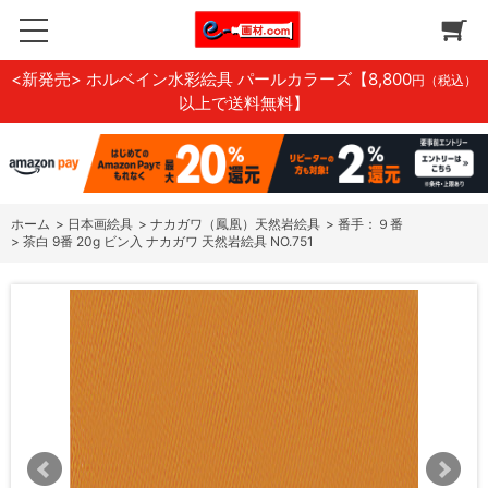
<新発売> ホルベイン水彩絵具 パールカラーズ
【8,800
円（税込）
以上で送料無料】
ホーム
>
日本画絵具
>
ナカガワ（鳳凰）天然岩絵具
>
番手：９番
>
茶白 9番 20g ビン入 ナカガワ 天然岩絵具 NO.751