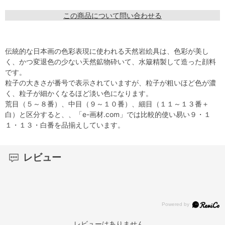
この商品について問い合わせる
伝統的な日本画の色彩表現に使われる天然岩絵具は、色彩が美し
く、かつ変退色の少ない天然鉱物砕いて、水簸精製して造った顔料
です。
粒子の大きさが番号で表示されていますが、粒子が粗いほど色が濃
く、粒子が細かくなるほど淡い色になります。
荒目（５～８番）、中目（９～１０番）、細目（１１～１３番＋
白）と区分すると、、「e-画材.com」では比較的使い易い９・１
１・１３・白番を品揃えしています。
レビュー
レビューはありません。