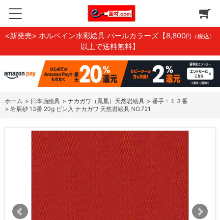
<新発売> ホルベイン水彩絵具 パールカラーズ
【8,800
円（税込）
以上で送料無料】
ホーム
>
日本画絵具
>
ナカガワ（鳳凰）天然岩絵具
>
番手：１３番
>
岩辰砂 13番 20g ビン入 ナカガワ 天然岩絵具 NO.721