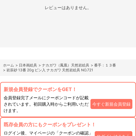
レビューはありません。
ホーム
>
日本画絵具
>
ナカガワ（鳳凰）天然岩絵具
>
番手：１３番
>
岩辰砂 13番 20g ビン入 ナカガワ 天然岩絵具 NO.721
新規会員登録でクーポンをGET！
会員登録完了メールにクーポンコードが記載
されています。初回購入時からご利用いただ
今すぐ新規会員登録
けます。
既存会員の方にもクーポンをプレゼント！
ログイン後、マイページの「クーポンの確認」