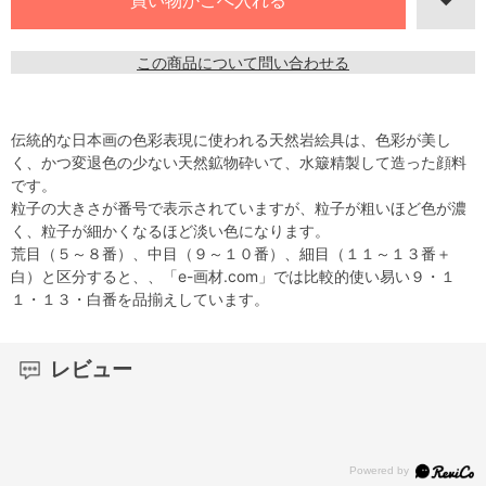
この商品について問い合わせる
伝統的な日本画の色彩表現に使われる天然岩絵具は、色彩が美し
く、かつ変退色の少ない天然鉱物砕いて、水簸精製して造った顔料
です。
粒子の大きさが番号で表示されていますが、粒子が粗いほど色が濃
く、粒子が細かくなるほど淡い色になります。
荒目（５～８番）、中目（９～１０番）、細目（１１～１３番＋
白）と区分すると、、「e-画材.com」では比較的使い易い９・１
１・１３・白番を品揃えしています。
レビュー