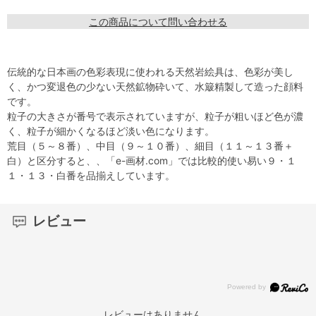
この商品について問い合わせる
伝統的な日本画の色彩表現に使われる天然岩絵具は、色彩が美し
く、かつ変退色の少ない天然鉱物砕いて、水簸精製して造った顔料
です。
粒子の大きさが番号で表示されていますが、粒子が粗いほど色が濃
く、粒子が細かくなるほど淡い色になります。
荒目（５～８番）、中目（９～１０番）、細目（１１～１３番＋
白）と区分すると、、「e-画材.com」では比較的使い易い９・１
１・１３・白番を品揃えしています。
レビュー
レビューはありません。