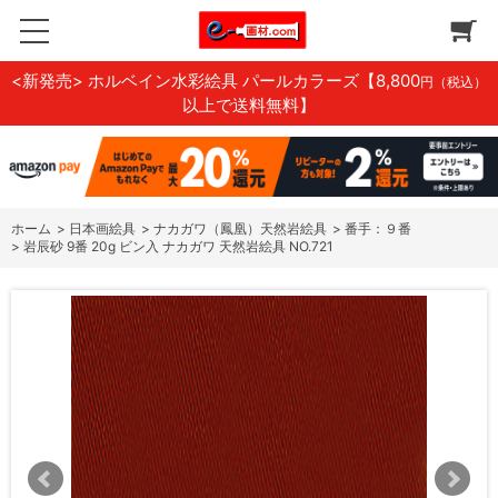
<新発売> ホルベイン水彩絵具 パールカラーズ
【8,800
円（税込）
以上で送料無料】
ホーム
>
日本画絵具
>
ナカガワ（鳳凰）天然岩絵具
>
番手：９番
>
岩辰砂 9番 20g ビン入 ナカガワ 天然岩絵具 NO.721