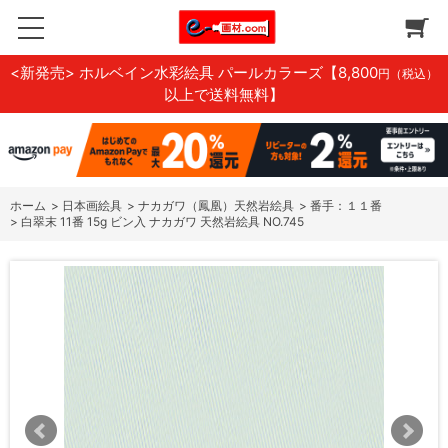
<新発売> ホルベイン水彩絵具 パールカラーズ
【8,800
円（税込）
以上で送料無料】
ホーム
>
日本画絵具
>
ナカガワ（鳳凰）天然岩絵具
>
番手：１１番
>
白翠末 11番 15g ビン入 ナカガワ 天然岩絵具 NO.745