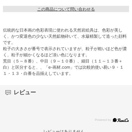
この商品について問い合わせる
伝統的な日本画の色彩表現に使われる天然岩絵具は、色彩が美し
く、かつ変退色の少ない天然鉱物砕いて、水簸精製して造った顔料
です。
粒子の大きさが番号で表示されていますが、粒子が粗いほど色が濃
く、粒子が細かくなるほど淡い色になります。
荒目（５～８番）、中目（９～１０番）、細目（１１～１３番＋
白）と区分すると、、「e-画材.com」では比較的使い易い９・１
１・１３・白番を品揃えしています。
レビュー
レビューはありません。