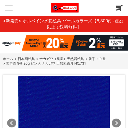
<新発売> ホルベイン水彩絵具 パールカラーズ
【8,800
円（税込）
以上で送料無料】
ホーム
>
日本画絵具
>
ナカガワ（鳳凰）天然岩絵具
>
番手：９番
>
岩群青 9番 20g ビン入 ナカガワ 天然岩絵具 NO.731