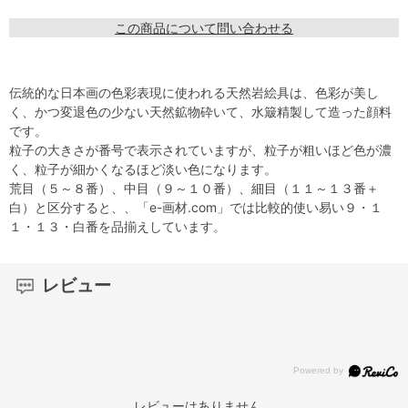
この商品について問い合わせる
伝統的な日本画の色彩表現に使われる天然岩絵具は、色彩が美し
く、かつ変退色の少ない天然鉱物砕いて、水簸精製して造った顔料
です。
粒子の大きさが番号で表示されていますが、粒子が粗いほど色が濃
く、粒子が細かくなるほど淡い色になります。
荒目（５～８番）、中目（９～１０番）、細目（１１～１３番＋
白）と区分すると、、「e-画材.com」では比較的使い易い９・１
１・１３・白番を品揃えしています。
レビュー
レビューはありません。