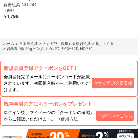
新岩絵具 NO.241
（9番）
￥1,799
ホーム
>
日本画絵具
>
ナカガワ（鳳凰）天然岩絵具
>
番手：９番
>
岩群青 9番 20g ビン入 ナカガワ 天然岩絵具 NO.731
新規会員登録でクーポンをGET！
会員登録完了メールにクーポンコードが記載
されています。初回購入時からご利用いただ
今すぐ新規会員登録
けます。
既存会員の方にもクーポンをプレゼント！
ログイン後、マイページの「クーポンの確認」
ログインはこちら
からご確認いただけます。
→使用方法