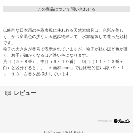
この商品について問い合わせる
伝統的な日本画の色彩表現に使われる天然岩絵具は、色彩が美し
く、かつ変退色の少ない天然鉱物砕いて、水簸精製して造った顔料
です。
粒子の大きさが番号で表示されていますが、粒子が粗いほど色が濃
く、粒子が細かくなるほど淡い色になります。
荒目（５～８番）、中目（９～１０番）、細目（１１～１３番＋
白）と区分すると、、「e-画材.com」では比較的使い易い９・１
１・１３・白番を品揃えしています。
レビュー
レビューはありません。