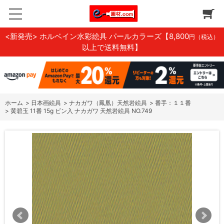
<新発売> ホルベイン水彩絵具 パールカラーズ
【8,800
円（税込）
以上で送料無料】
ホーム
>
日本画絵具
>
ナカガワ（鳳凰）天然岩絵具
>
番手：１１番
>
黄碧玉 11番 15g ビン入 ナカガワ 天然岩絵具 NO.749