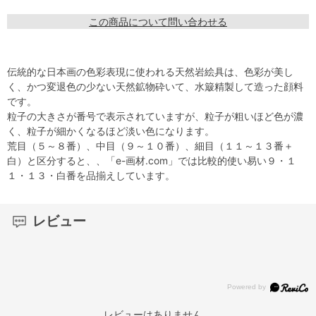
この商品について問い合わせる
伝統的な日本画の色彩表現に使われる天然岩絵具は、色彩が美し
く、かつ変退色の少ない天然鉱物砕いて、水簸精製して造った顔料
です。
粒子の大きさが番号で表示されていますが、粒子が粗いほど色が濃
く、粒子が細かくなるほど淡い色になります。
荒目（５～８番）、中目（９～１０番）、細目（１１～１３番＋
白）と区分すると、、「e-画材.com」では比較的使い易い９・１
１・１３・白番を品揃えしています。
レビュー
レビューはありません。