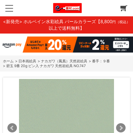
<新発売> ホルベイン水彩絵具 パールカラーズ
【8,800
円（税込）
以上で送料無料】
ホーム
>
日本画絵具
>
ナカガワ（鳳凰）天然岩絵具
>
番手：９番
>
碧玉 9番 20g ビン入 ナカガワ 天然岩絵具 NO.747