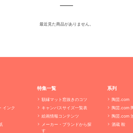
最近見た商品がありません。
特集一覧
系列
額縁マット窓抜きのコツ
陶芸.com
・インク
キャンバスサイズ一覧表
陶芸.com
絵画情報コンテンツ
陶芸.com
紙
メーカー・ブランドから探
酒蔵 鞍
す