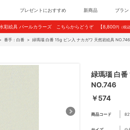
プレゼントにおすすめ
新商品
ブラン
ン水彩絵具 パールカラーズ こちらからどうぞ
【8,800
円（税
>
番手：白番
>
緑瑪瑙 白番 15g ビン入 ナカガワ 天然岩絵具 NO.746
緑瑪瑙 白番
NO.746
￥574
商品コード
82
サイズ
白