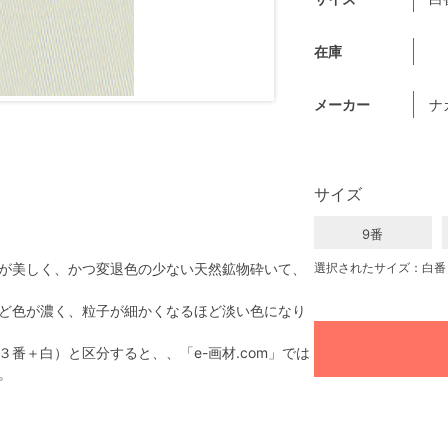
在庫
メーカー
ナ
サイズ
9番
が美しく、かつ変退色の少ない天然鉱物砕いて、
選択されたサイズ：白番
ど色が濃く、粒子が細かくなるほど淡い色になり
番＋白）と区分すると、、「e-画材.com」では
。