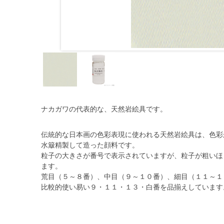
ナカガワの代表的な、天然岩絵具です。
伝統的な日本画の色彩表現に使われる天然岩絵具は、色彩
水簸精製して造った顔料です。
粒子の大きさが番号で表示されていますが、粒子が粗いほ
ます。
荒目（５～８番）、中目（９～１０番）、細目（１１～１３
比較的使い易い９・１１・１３・白番を品揃えしています