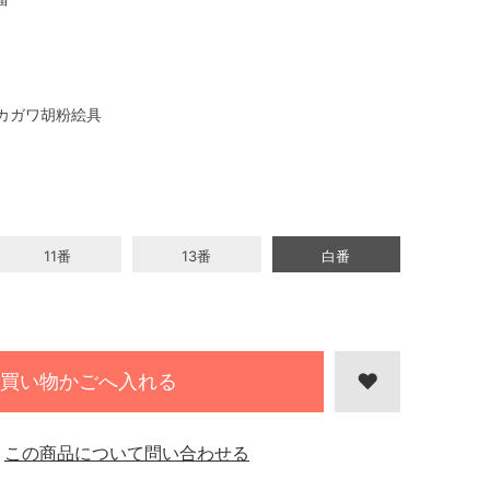
カガワ胡粉絵具
11番
13番
白番
買い物かごへ入れる
この商品について問い合わせる