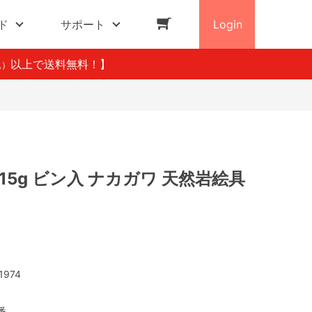
ド
サポート
Login
以上で送料無料！】
込）
 15g ビン入 ナカガワ 天然岩絵具
1974
番