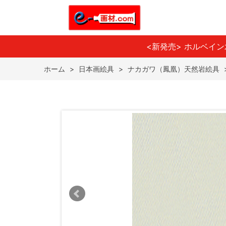
<新発売> ホルベイ
ホーム
>
日本画絵具
>
ナカガワ（鳳凰）天然岩絵具