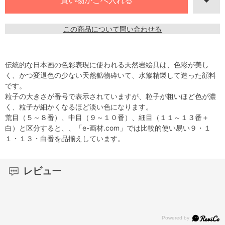
この商品について問い合わせる
伝統的な日本画の色彩表現に使われる天然岩絵具は、色彩が美し
く、かつ変退色の少ない天然鉱物砕いて、水簸精製して造った顔料
です。
粒子の大きさが番号で表示されていますが、粒子が粗いほど色が濃
く、粒子が細かくなるほど淡い色になります。
荒目（５～８番）、中目（９～１０番）、細目（１１～１３番＋
白）と区分すると、、「e-画材.com」では比較的使い易い９・１
１・１３・白番を品揃えしています。
レビュー