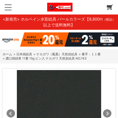
<新発売> ホルベイン水彩絵具 パールカラーズ
【8,800
円（税込）
以上で送料無料】
ホーム
>
日本画絵具
>
ナカガワ（鳳凰）天然岩絵具
>
番手：１１番
>
濃口焼緑青 11番 15g ビン入 ナカガワ 天然岩絵具 NO.743