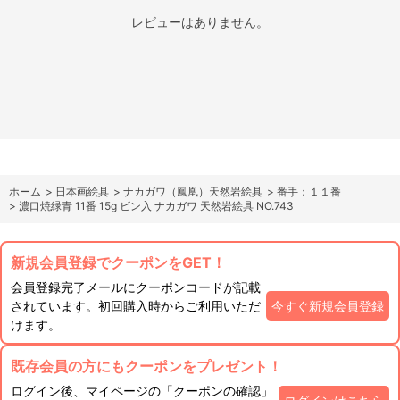
レビューはありません。
ホーム
>
日本画絵具
>
ナカガワ（鳳凰）天然岩絵具
>
番手：１１番
>
濃口焼緑青 11番 15g ビン入 ナカガワ 天然岩絵具 NO.743
新規会員登録でクーポンをGET！
会員登録完了メールにクーポンコードが記載
されています。初回購入時からご利用いただ
今すぐ新規会員登録
けます。
既存会員の方にもクーポンをプレゼント！
ログイン後、マイページの「クーポンの確認」