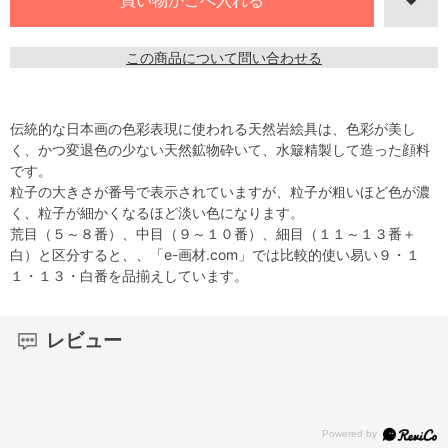
この商品について問い合わせる
伝統的な日本画の色彩表現に使われる天然岩絵具は、色彩が美し
く、かつ変退色の少ない天然鉱物砕いて、水簸精製して造った顔料
です。
粒子の大きさが番号で表示されていますが、粒子が粗いほど色が濃
く、粒子が細かくなるほど淡い色になります。
荒目（５～８番）、中目（９～１０番）、細目（１１～１３番＋
白）と区分すると、、「e-画材.com」では比較的使い易い９・１
１・１３・白番を品揃えしています。
レビュー