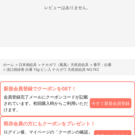
レビューはありません。
ホーム
>
日本画絵具
>
ナカガワ（鳳凰）天然岩絵具
>
番手：白番
>
淡口焼緑青 白番 15g ビン入 ナカガワ 天然岩絵具 NO.742
新規会員登録でクーポンをGET！
会員登録完了メールにクーポンコードが記載
されています。初回購入時からご利用いただ
今すぐ新規会員登録
けます。
既存会員の方にもクーポンをプレゼント！
ログイン後、マイページの「クーポンの確認」