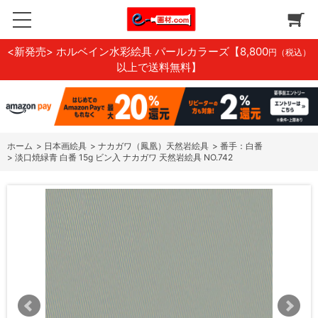
<新発売> ホルベイン水彩絵具 パールカラーズ
【8,800
円（税込）
以上で送料無料】
ホーム
>
日本画絵具
>
ナカガワ（鳳凰）天然岩絵具
>
番手：白番
>
淡口焼緑青 白番 15g ビン入 ナカガワ 天然岩絵具 NO.742