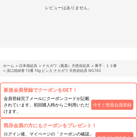
レビューはありません。
ホーム
>
日本画絵具
>
ナカガワ（鳳凰）天然岩絵具
>
番手：１３番
>
淡口焼緑青 13番 15g ビン入 ナカガワ 天然岩絵具 NO.742
新規会員登録でクーポンをGET！
会員登録完了メールにクーポンコードが記載
されています。初回購入時からご利用いただ
今すぐ新規会員登録
けます。
既存会員の方にもクーポンをプレゼント！
ログイン後、マイページの「クーポンの確認」