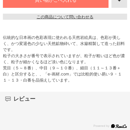
この商品について問い合わせる
伝統的な日本画の色彩表現に使われる天然岩絵具は、色彩が美し
く、かつ変退色の少ない天然鉱物砕いて、水簸精製して造った顔料
です。
粒子の大きさが番号で表示されていますが、粒子が粗いほど色が濃
く、粒子が細かくなるほど淡い色になります。
荒目（５～８番）、中目（９～１０番）、細目（１１～１３番＋
白）と区分すると、、「e-画材.com」では比較的使い易い９・１
１・１３・白番を品揃えしています。
レビュー