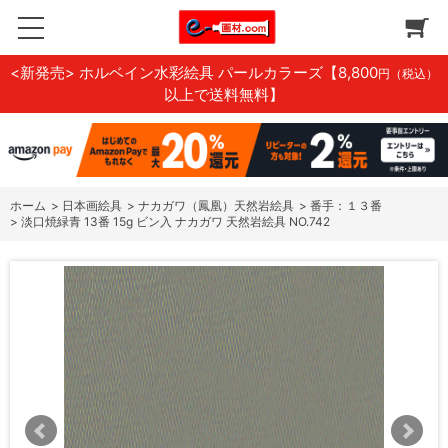
<新発売> ホルベイン水彩絵具 パールカラーズ
【8,800
円（税込）
以上で送料無料】
ホーム
>
日本画絵具
>
ナカガワ（鳳凰）天然岩絵具
>
番手：１３番
>
淡口焼緑青 13番 15g ビン入 ナカガワ 天然岩絵具 NO.742