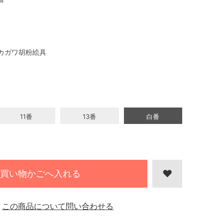
カガワ胡粉絵具
11番
13番
白番
買い物かごへ入れる
この商品について問い合わせる