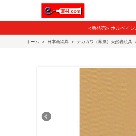
<新発売> ホルベイ
ホーム
>
日本画絵具
>
ナカガワ（鳳凰）天然岩絵具