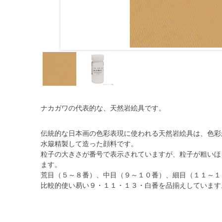
ナカガワの代表的な、天然岩絵具です。
伝統的な日本画の色彩表現に使われる天然岩絵具は、色彩
水簸精製して造った顔料です。
粒子の大きさが番号で表示されていますが、粒子が粗いほ
ます。
荒目（５～８番）、中目（９～１０番）、細目（１１～１３
比較的使い易い９・１１・１３・白番を品揃えしています