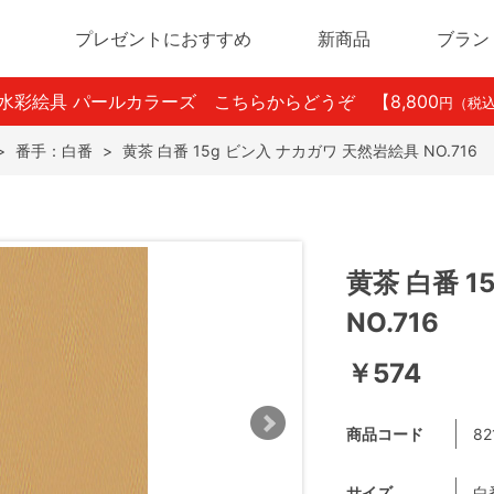
プレゼントにおすすめ
新商品
ブラン
ン水彩絵具 パールカラーズ こちらからどうぞ
【8,800
円（税
>
番手：白番
>
黄茶 白番 15g ビン入 ナカガワ 天然岩絵具 NO.716
黄茶 白番 
NO.716
￥574
商品コード
82
サイズ
白