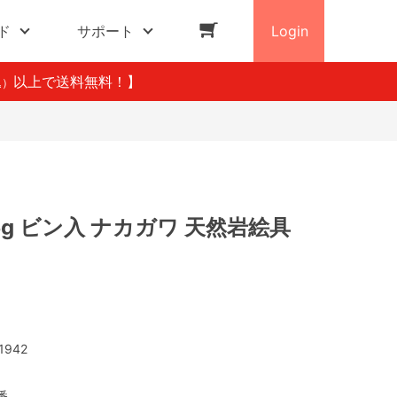
ド
サポート
Login
以上で送料無料！】
込）
15g ビン入 ナカガワ 天然岩絵具
1942
番