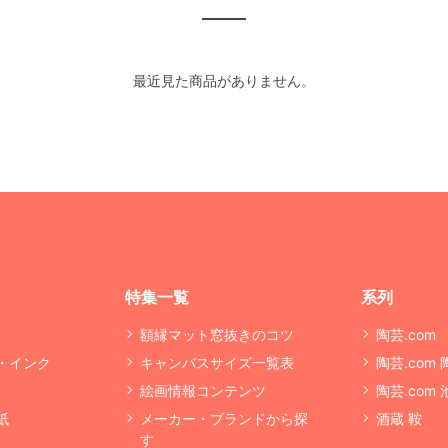
最近見た商品がありません。
特集一覧
系列
額縁マット窓抜きのコツ
陶芸.com
・インク
キャンバスサイズ一覧表
陶芸.com
絵画情報コンテンツ
陶芸.com
紙
メーカー・ブランドから探
酒蔵 鞍
す