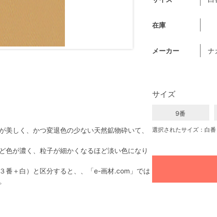
在庫
メーカー
ナ
サイズ
9番
が美しく、かつ変退色の少ない天然鉱物砕いて、
選択されたサイズ：白番
ど色が濃く、粒子が細かくなるほど淡い色になり
番＋白）と区分すると、、「e-画材.com」では
。