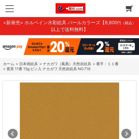
<新発売> ホルベイン水彩絵具 パールカラーズ
【8,800
円（税込）
以上で送料無料】
ホーム
>
日本画絵具
>
ナカガワ（鳳凰）天然岩絵具
>
番手：１１番
>
黄茶 11番 15g ビン入 ナカガワ 天然岩絵具 NO.716