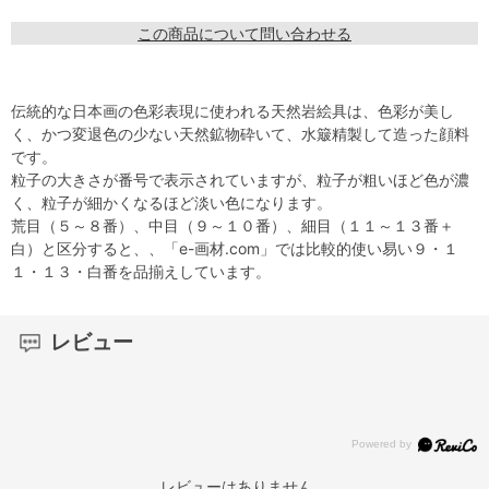
この商品について問い合わせる
伝統的な日本画の色彩表現に使われる天然岩絵具は、色彩が美し
く、かつ変退色の少ない天然鉱物砕いて、水簸精製して造った顔料
です。
粒子の大きさが番号で表示されていますが、粒子が粗いほど色が濃
く、粒子が細かくなるほど淡い色になります。
荒目（５～８番）、中目（９～１０番）、細目（１１～１３番＋
白）と区分すると、、「e-画材.com」では比較的使い易い９・１
１・１３・白番を品揃えしています。
レビュー
レビューはありません。