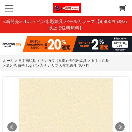
<新発売> ホルベイン水彩絵具 パールカラーズ
【8,800
円（税込）
以上で送料無料】
ホーム
>
日本画絵具
>
ナカガワ（鳳凰）天然岩絵具
>
番手：白番
>
象牙色 白番 15g ビン入 ナカガワ 天然岩絵具 NO.711