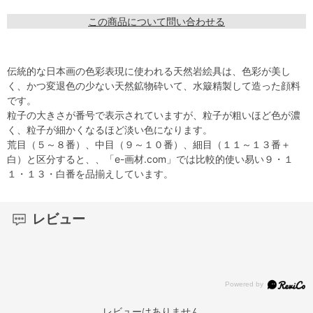
この商品について問い合わせる
伝統的な日本画の色彩表現に使われる天然岩絵具は、色彩が美し
く、かつ変退色の少ない天然鉱物砕いて、水簸精製して造った顔料
です。
粒子の大きさが番号で表示されていますが、粒子が粗いほど色が濃
く、粒子が細かくなるほど淡い色になります。
荒目（５～８番）、中目（９～１０番）、細目（１１～１３番＋
白）と区分すると、、「e-画材.com」では比較的使い易い９・１
１・１３・白番を品揃えしています。
レビュー
レビューはありません。