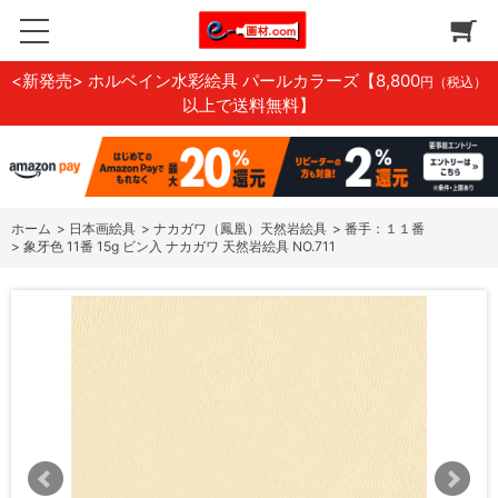
<新発売> ホルベイン水彩絵具 パールカラーズ
【8,800
円（税込）
以上で送料無料】
ホーム
>
日本画絵具
>
ナカガワ（鳳凰）天然岩絵具
>
番手：１１番
>
象牙色 11番 15g ビン入 ナカガワ 天然岩絵具 NO.711