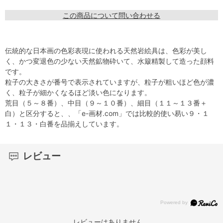
この商品について問い合わせる
伝統的な日本画の色彩表現に使われる天然岩絵具は、色彩が美し
く、かつ変退色の少ない天然鉱物砕いて、水簸精製して造った顔料
です。
粒子の大きさが番号で表示されていますが、粒子が粗いほど色が濃
く、粒子が細かくなるほど淡い色になります。
荒目（５～８番）、中目（９～１０番）、細目（１１～１３番＋
白）と区分すると、、「e-画材.com」では比較的使い易い９・１
１・１３・白番を品揃えしています。
レビュー
レビューはありません。