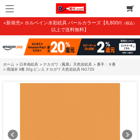
<新発売> ホルベイン水彩絵具 パールカラーズ
【8,800
円（税込）
以上で送料無料】
ホーム
>
日本画絵具
>
ナカガワ（鳳凰）天然岩絵具
>
番手：９番
>
瑪瑙末 9番 20g ビン入 ナカガワ 天然岩絵具 NO.725