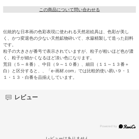
この商品について問い合わせる
伝統的な日本画の色彩表現に使われる天然岩絵具は、色彩が美し
く、かつ変退色の少ない天然鉱物砕いて、水簸精製して造った顔料
です。
粒子の大きさが番号で表示されていますが、粒子が粗いほど色が濃
く、粒子が細かくなるほど淡い色になります。
荒目（５～８番）、中目（９～１０番）、細目（１１～１３番＋
白）と区分すると、、「e-画材.com」では比較的使い易い９・１
１・１３・白番を品揃えしています。
レビュー
レビューはありません。