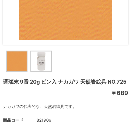
瑪瑙末 9番 20g ビン入 ナカガワ 天然岩絵具 NO.725
￥689
ナカガワの代表的な、天然岩絵具です。
商品コード
821909