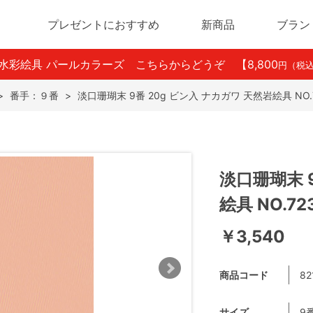
プレゼントにおすすめ
新商品
ブラン
ン水彩絵具 パールカラーズ こちらからどうぞ
【8,800
円（税
>
番手：９番
>
淡口珊瑚末 9番 20g ビン入 ナカガワ 天然岩絵具 NO.
淡口珊瑚末 
絵具 NO.72
￥3,540
商品コード
82
サイズ
9