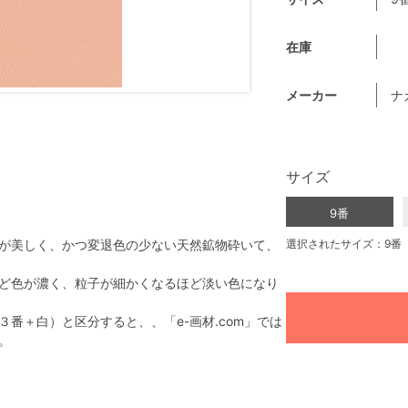
在庫
メーカー
ナ
サイズ
9番
が美しく、かつ変退色の少ない天然鉱物砕いて、
選択されたサイズ：9番
ど色が濃く、粒子が細かくなるほど淡い色になり
番＋白）と区分すると、、「e-画材.com」では
。