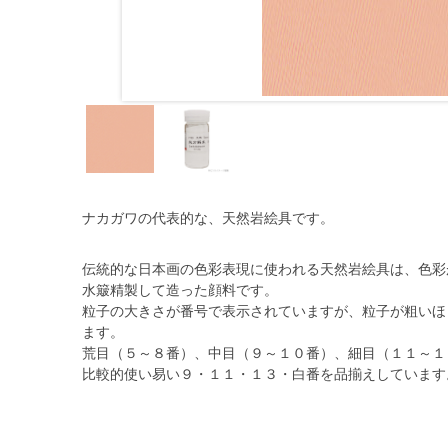
ナカガワの代表的な、天然岩絵具です。
伝統的な日本画の色彩表現に使われる天然岩絵具は、色彩
水簸精製して造った顔料です。
粒子の大きさが番号で表示されていますが、粒子が粗いほ
ます。
荒目（５～８番）、中目（９～１０番）、細目（１１～１３
比較的使い易い９・１１・１３・白番を品揃えしています