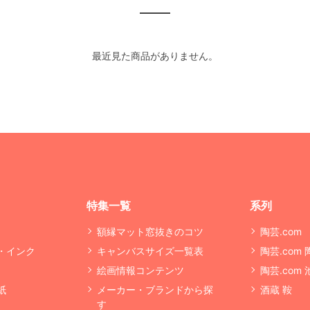
最近見た商品がありません。
特集一覧
系列
額縁マット窓抜きのコツ
陶芸.com
・インク
キャンバスサイズ一覧表
陶芸.com
絵画情報コンテンツ
陶芸.com
紙
メーカー・ブランドから探
酒蔵 鞍
す