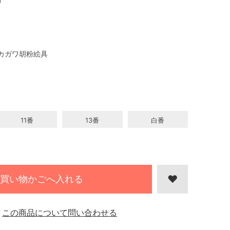
カガワ胡粉絵具
11番
13番
白番
買い物かごへ入れる
この商品について問い合わせる