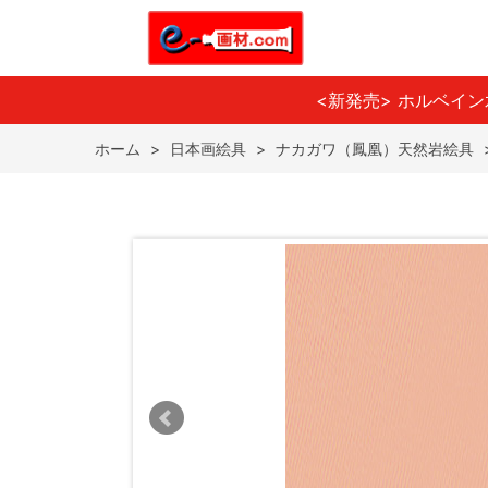
<新発売> ホルベイ
ホーム
>
日本画絵具
>
ナカガワ（鳳凰）天然岩絵具