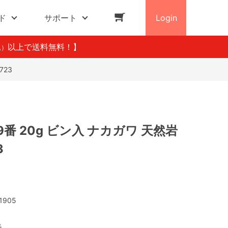
ド
サポート
Login
以上で送料無料！】
込）
723
9番 20g ビン入 ナカガワ 天然岩
3
1905
番