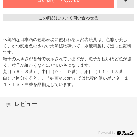
この商品について問い合わせる
伝統的な日本画の色彩表現に使われる天然岩絵具は、色彩が美し
く、かつ変退色の少ない天然鉱物砕いて、水簸精製して造った顔料
です。
粒子の大きさが番号で表示されていますが、粒子が粗いほど色が濃
く、粒子が細かくなるほど淡い色になります。
荒目（５～８番）、中目（９～１０番）、細目（１１～１３番＋
白）と区分すると、、「e-画材.com」では比較的使い易い９・１
１・１３・白番を品揃えしています。
レビュー