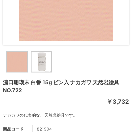
濃口珊瑚末 白番 15g ビン入 ナカガワ 天然岩絵具
NO.722
￥3,732
ナカガワの代表的な、天然岩絵具です。
商品コード
821904