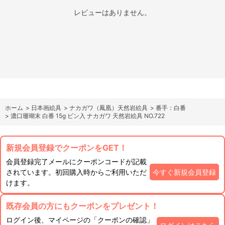
レビューはありません。
ホーム
>
日本画絵具
>
ナカガワ（鳳凰）天然岩絵具
>
番手：白番
>
濃口珊瑚末 白番 15g ビン入 ナカガワ 天然岩絵具 NO.722
新規会員登録でクーポンをGET！
会員登録完了メールにクーポンコードが記載
されています。初回購入時からご利用いただ
今すぐ新規会員登録
けます。
既存会員の方にもクーポンをプレゼント！
ログイン後、マイページの「クーポンの確認」