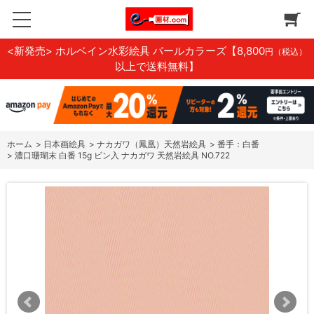
<新発売> ホルベイン水彩絵具 パールカラーズ
【8,800
円（税込）
以上で送料無料】
ホーム
>
日本画絵具
>
ナカガワ（鳳凰）天然岩絵具
>
番手：白番
>
濃口珊瑚末 白番 15g ビン入 ナカガワ 天然岩絵具 NO.722